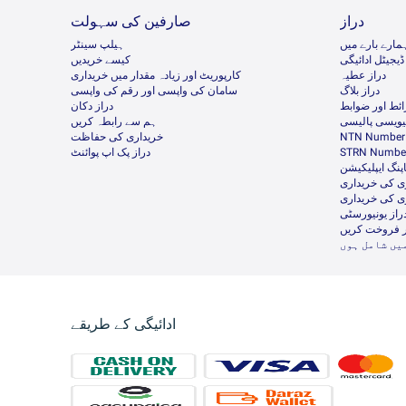
دراز
صارفین کی سہولت
مارے بارے میں
ہیلپ سینٹر
ڈیجیٹل ادائیگی
کیسے خریدیں
دراز عطیہ
کارپوریٹ اور زیادہ مقدار میں خریداری
دراز بلاگ
سامان کی واپسی اور رقم کی واپسی
ئط اور ضوابط
دراز دکان
ئیویسی پالیسی
ہم سے رابطہ کریں
NTN Number 
خریداری کی حفاظت
STRN Number
دراز پک اپ پوائنٹ
پنگ ایپلیکیشن
ی کی خریداری
ی کی خریداری
راز یونیورسٹی
ر فروخت کریں
یں شامل ہوں
ادائیگی کے طریقے