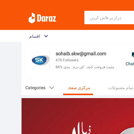
اقسام
sohaib.skw@gmail.com
478
Followers
Cha
86% مثبت فروخت کنندہ کی درجہ بندی
تمام مصنوعات
مرکزی صفحہ

Categories