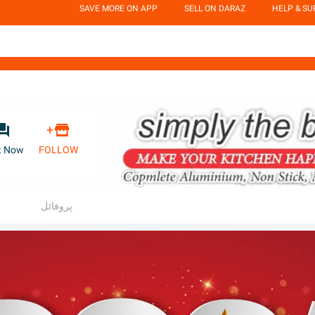
SAVE MORE ON APP
SELL ON DARAZ
HELP & S


+
t Now
FOLLOW
پروفائل