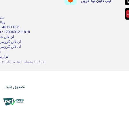
ایپ ڈاؤن لوڈ کریں
شرا
پرا
: 4012118-6
 : 1700401211818
آن لائن شا
آن لائن گروسر
آن لائن گروسر
د
دراز پ
دراز ایفیلی ایٹ پروگرام م
تصدیق شدہ