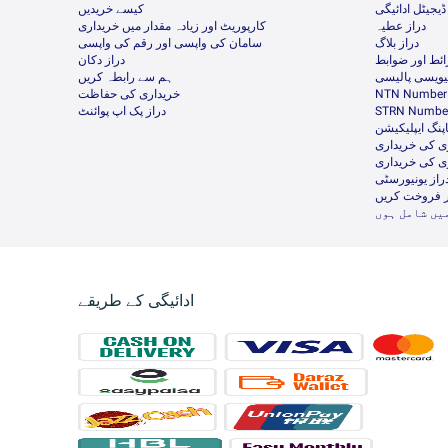
ڈیجیٹل ادائیگی
کیسے خریدیں
دراز عطیہ
کارپوریٹ اور زیادہ مقدار میں خریداری
دراز بلاگ
سامان کی واپسی اور رقم کی واپسی
ئط اور ضوابط
دراز دکان
ئیویسی پالیسی
ہم سے رابطہ کریں
NTN Number 
خریداری کی حفاظت
STRN Number
دراز پک اپ پوائنٹ
پنگ ایپلیکیشن
ی کی خریداری
ی کی خریداری
راز یونیورسٹی
ر فروخت کریں
یں شامل ہوں
ادائیگی کے طریقے