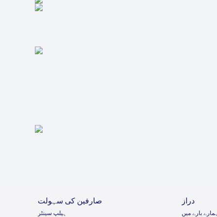
دراز
صارفین کی سہولت
مارے بارے میں
ہیلپ سینٹر