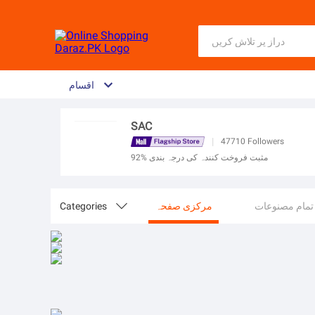
اقسام
SAC
|
47710
Followers
92% مثبت فروخت کنندہ کی درجہ بندی
تمام مصنوعات
مرکزی صفحہ

Categories