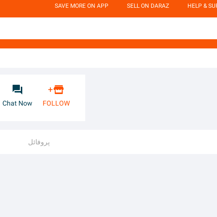
SAVE MORE ON APP
SELL ON DARAZ
HELP & S


+
Chat Now
FOLLOW
پروفائل