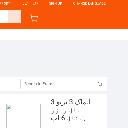
CHANGE LANGUAGE
SIGN UP
لاگ ان کریں
UPPORT

ماک 3 ٹربو 3d
بال ریزر
ہینڈل 6 اپ