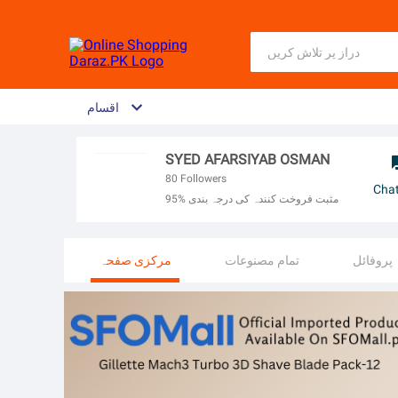
اقسام
SYED AFARSIYAB OSMAN
80
Followers
Cha
95% مثبت فروخت کنندہ کی درجہ بندی
پروفائل
تمام مصنوعات
مرکزی صفحہ