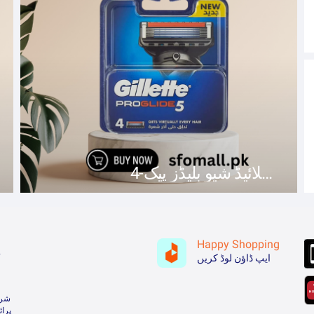
پروگلائیڈ شیو بلیڈز پیک-4
Happy Shopping
ہ
ایپ ڈاؤن لوڈ کریں
شرا
پرا