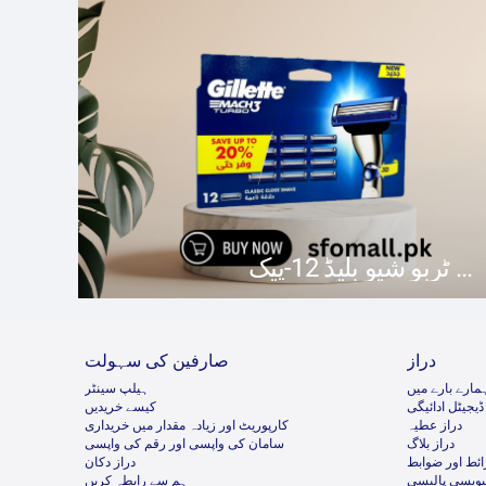
ماک 3 ٹربو شیو بلیڈ 12-پیک
دراز
صارفین کی سہولت
مارے بارے میں
ہیلپ سینٹر
ڈیجیٹل ادائیگی
کیسے خریدیں
دراز عطیہ
کارپوریٹ اور زیادہ مقدار میں خریداری
دراز بلاگ
سامان کی واپسی اور رقم کی واپسی
ئط اور ضوابط
دراز دکان
ئیویسی پالیسی
ہم سے رابطہ کریں