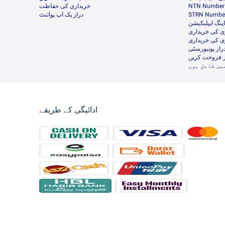
NTN Number 
خریداری کی حفاظت
STRN Number
دراز پک اپ پوائنٹ
پنگ ایپلیکیشن
ی کی خریداری
ی کی خریداری
راز یونیورسٹی
ر فروخت کریں
یں شامل ہوں
ادائیگی کے طریقے