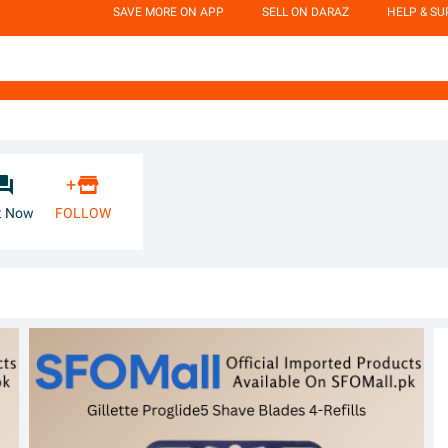
SAVE MORE ON APP
SELL ON DARAZ
HELP & S


+
t Now
FOLLOW