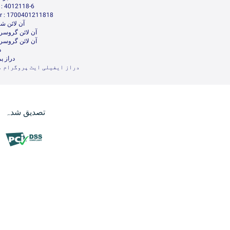
: 4012118-6
 : 1700401211818
آن لائن شا
آن لائن گروسر
آن لائن گروسر
د
دراز پ
دراز ایفیلی ایٹ پروگرام م
تصدیق شدہ