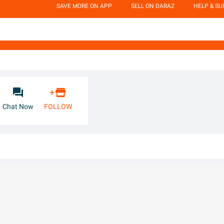
SAVE MORE ON APP
SELL ON DARAZ
HELP & S


+
Chat Now
FOLLOW