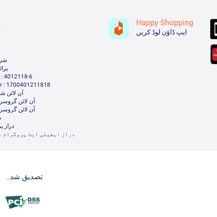
Happy Shopping
ہ
ایپ ڈاؤن لوڈ کریں
شرا
پرا
: 4012118-6
 : 1700401211818
آن لائن شا
آن لائن گروسر
آن لائن گروسر
د
دراز پ
دراز ایفیلی ایٹ پروگرام م
تصدیق شدہ