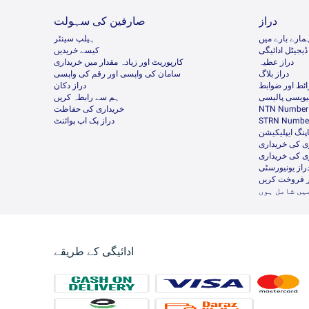
دراز
صارفین کی سہولت
مارے بارے میں
ہیلپ سینٹر
ڈیجیٹل ادائیگی
کیسے خریدیں
دراز عطیہ
کارپوریٹ اور زیادہ مقدار میں خریداری
دراز بلاگ
سامان کی واپسی اور رقم کی واپسی
ئط اور ضوابط
دراز دکان
ئیویسی پالیسی
ہم سے رابطہ کریں
NTN Number 
خریداری کی حفاظت
STRN Number
دراز پک اپ پوائنٹ
پنگ ایپلیکیشن
ی کی خریداری
ی کی خریداری
راز یونیورسٹی
ر فروخت کریں
یں شامل ہوں
ادائیگی کے طریقے