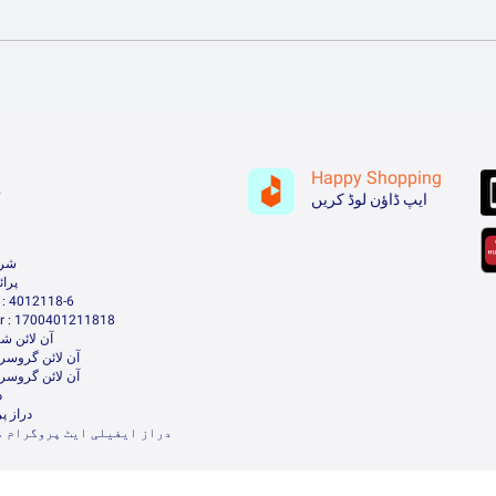
Happy Shopping
ہ
ایپ ڈاؤن لوڈ کریں
شرا
پرا
: 4012118-6
 : 1700401211818
آن لائن شا
آن لائن گروسر
آن لائن گروسر
د
دراز پ
دراز ایفیلی ایٹ پروگرام م