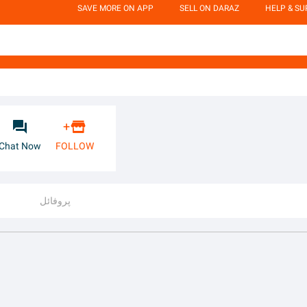
SAVE MORE ON APP
SELL ON DARAZ
HELP & S


+
Chat Now
FOLLOW
پروفائل