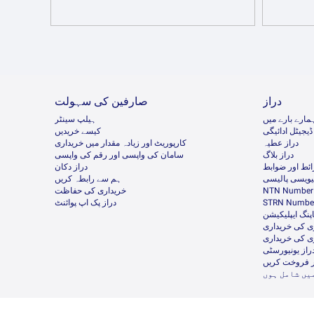
دراز
صارفین کی سہولت
مارے بارے میں
ہیلپ سینٹر
ڈیجیٹل ادائیگی
کیسے خریدیں
دراز عطیہ
کارپوریٹ اور زیادہ مقدار میں خریداری
دراز بلاگ
سامان کی واپسی اور رقم کی واپسی
ئط اور ضوابط
دراز دکان
ئیویسی پالیسی
ہم سے رابطہ کریں
NTN Number 
خریداری کی حفاظت
STRN Number
دراز پک اپ پوائنٹ
پنگ ایپلیکیشن
ی کی خریداری
ی کی خریداری
راز یونیورسٹی
ر فروخت کریں
یں شامل ہوں