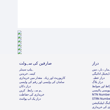
دراز
صارفین کی سہولت
مارے بارے میں
ہیلپ سینٹر
ڈیجیٹل ادائیگی
کیسے خریدیں
دراز عطیہ
کارپوریٹ اور زیادہ مقدار میں خریداری
دراز بلاگ
سامان کی واپسی اور رقم کی واپسی
ئط اور ضوابط
دراز دکان
ئیویسی پالیسی
ہم سے رابطہ کریں
NTN Number 
خریداری کی حفاظت
STRN Number
دراز پک اپ پوائنٹ
پنگ ایپلیکیشن
ی کی خریداری