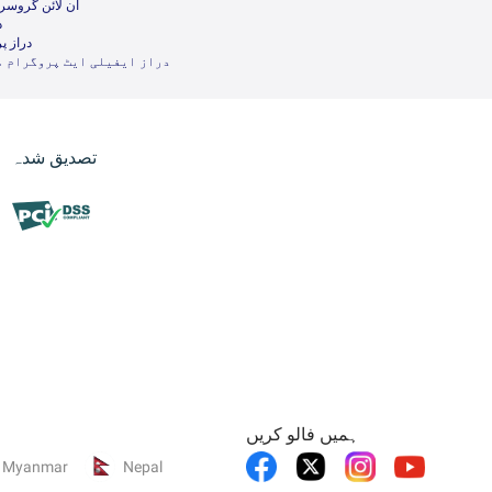
آن لائن گروسر
د
دراز پ
دراز ایفیلی ایٹ پروگرام م
تصدیق شدہ
ہمیں فالو کریں
Myanmar
Nepal