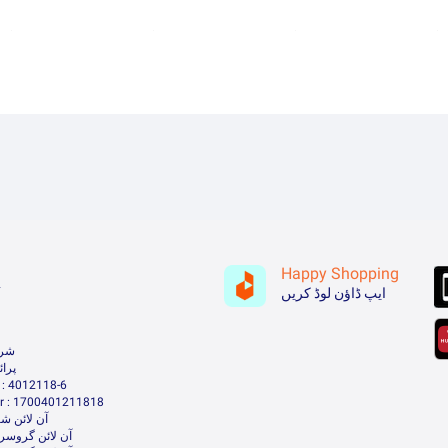
Happy Shopping
ہ
ایپ ڈاؤن لوڈ کریں
شرا
پرا
: 4012118-6
 : 1700401211818
آن لائن شا
آن لائن گروسر