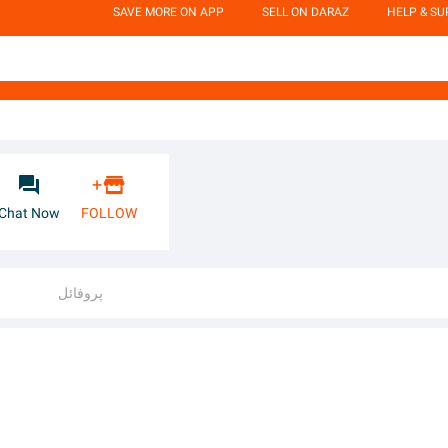
SAVE MORE ON APP
SELL ON DARAZ
HELP & S


+
Chat Now
FOLLOW
پروفائل