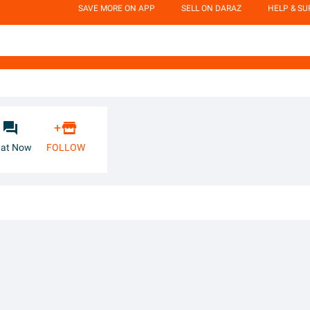
SAVE MORE ON APP
SELL ON DARAZ
HELP & S


+
at Now
FOLLOW