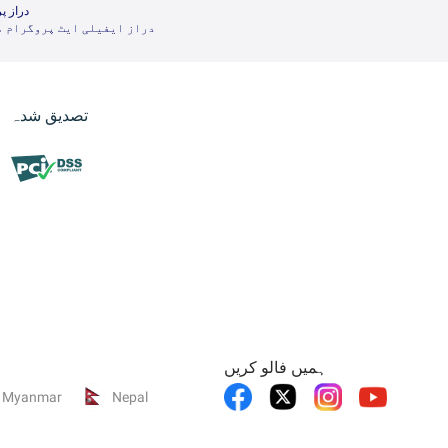
دراز پ
دراز ایفیلی ایٹ پروگرام م
تصدیق شدہ
ہمیں فالو کریں
Myanmar
Nepal