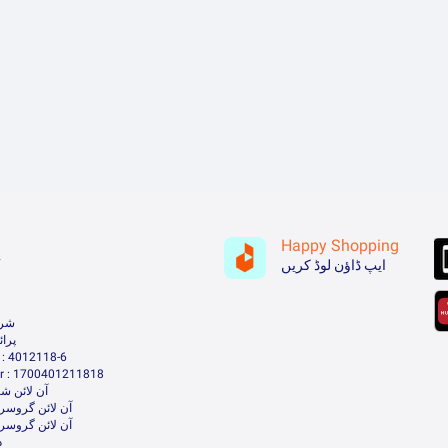
Happy Shopping
ہ
ایپ ڈاؤن لوڈ کریں
شرا
پرا
: 4012118-6
 : 1700401211818
آن لائن شا
آن لائن گروسر
آن لائن گروسر
د