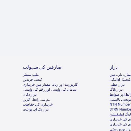
دراز
صارفین کی سہولت
مارے بارے میں
ہیلپ سینٹر
ڈیجیٹل ادائیگی
کیسے خریدیں
دراز عطیہ
کارپوریٹ اور زیادہ مقدار میں خریداری
دراز بلاگ
سامان کی واپسی اور رقم کی واپسی
ئط اور ضوابط
دراز دکان
ئیویسی پالیسی
ہم سے رابطہ کریں
NTN Number 
خریداری کی حفاظت
STRN Number
دراز پک اپ پوائنٹ
پنگ ایپلیکیشن
ی کی خریداری
ی کی خریداری
راز یونیورسٹی