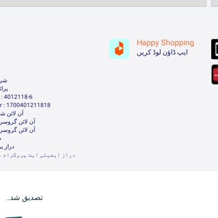
Happy Shopping
ہ
ایپ ڈاؤن لوڈ کریں
شرا
پرا
: 4012118-6
 : 1700401211818
آن لائن شا
آن لائن گروسر
آن لائن گروسر
د
دراز پ
دراز ایفیلی ایٹ پروگرام م
تصدیق شدہ