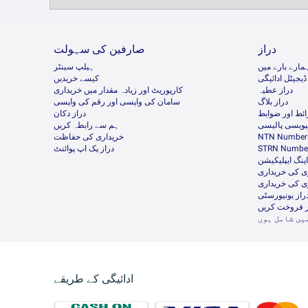
دراز
صارفین کی سہولت
مارے بارے میں
ہیلپ سینٹر
ڈیجیٹل ادائیگی
کیسے خریدیں
دراز عطیہ
کارپوریٹ اور زیادہ مقدار میں خریداری
دراز بلاگ
سامان کی واپسی اور رقم کی واپسی
ئط اور ضوابط
دراز دکان
ئیویسی پالیسی
ہم سے رابطہ کریں
NTN Number 
خریداری کی حفاظت
STRN Number
دراز پک اپ پوائنٹ
پنگ ایپلیکیشن
ی کی خریداری
ی کی خریداری
راز یونیورسٹی
ر فروخت کریں
یں شامل ہوں
ادائیگی کے طریقے