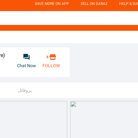
SAVE MORE ON APP
SELL ON DARAZ
HELP & S
re)


+
Chat Now
FOLLOW
پروفائل