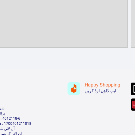
Happy Shopping
ہ
ایپ ڈاؤن لوڈ کریں
شرا
پرا
: 4012118-6
 : 1700401211818
آن لائن شا
آن لائن گروسر