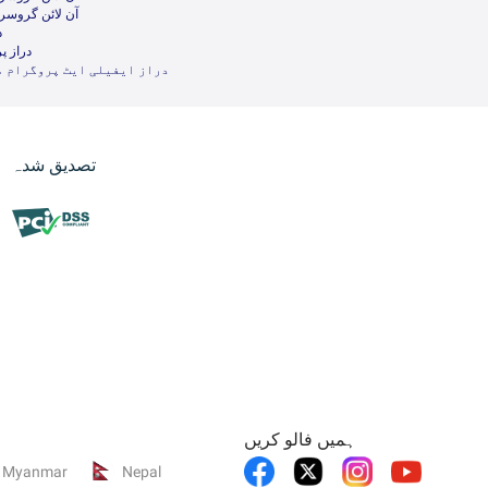
آن لائن گروسر
د
دراز پ
دراز ایفیلی ایٹ پروگرام م
تصدیق شدہ
ہمیں فالو کریں
Myanmar
Nepal