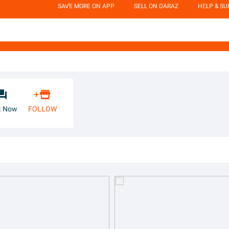
SAVE MORE ON APP
SELL ON DARAZ
HELP & S


+
t Now
FOLLOW