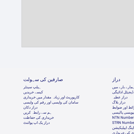
دراز
صارفین کی سہولت
مارے بارے میں
ہیلپ سینٹر
ڈیجیٹل ادائیگی
کیسے خریدیں
دراز عطیہ
کارپوریٹ اور زیادہ مقدار میں خریداری
دراز بلاگ
سامان کی واپسی اور رقم کی واپسی
ئط اور ضوابط
دراز دکان
ئیویسی پالیسی
ہم سے رابطہ کریں
NTN Number 
خریداری کی حفاظت
STRN Number
دراز پک اپ پوائنٹ
پنگ ایپلیکیشن
ی کی خریداری