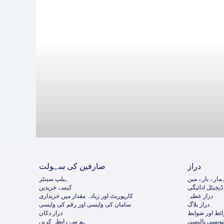
دراز
صارفین کی سہولت
مارے بارے میں
ہیلپ سینٹر
ڈیجیٹل ادائیگی
کیسے خریدیں
دراز عطیہ
کارپوریٹ اور زیادہ مقدار میں خریداری
دراز بلاگ
سامان کی واپسی اور رقم کی واپسی
ئط اور ضوابط
دراز دکان
ئیویسی پالیسی
ہم سے رابطہ کریں