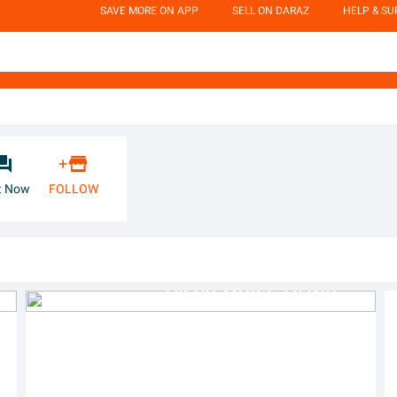
SAVE MORE ON APP
SELL ON DARAZ
HELP & S


+
t Now
FOLLOW
Clean Water -Al Mustafa Trust-ZAKAT / SADQAH APPLICABLE