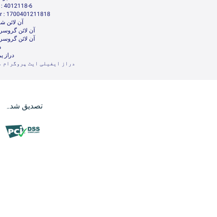
: 4012118-6
 : 1700401211818
آن لائن شا
آن لائن گروسر
آن لائن گروسر
د
دراز پ
دراز ایفیلی ایٹ پروگرام م
تصدیق شدہ