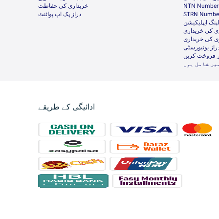
NTN Number 
خریداری کی حفاظت
STRN Number
دراز پک اپ پوائنٹ
پنگ ایپلیکیشن
ی کی خریداری
ی کی خریداری
راز یونیورسٹی
ر فروخت کریں
یں شامل ہوں
ادائیگی کے طریقے