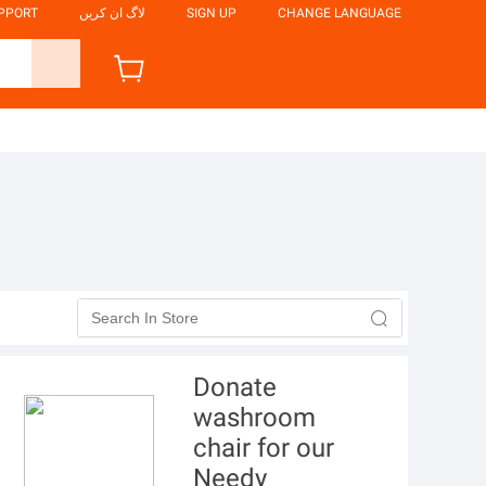
CHANGE LANGUAGE
SIGN UP
لاگ ان کریں
UPPORT

Donate
washroom
chair for our
Needy